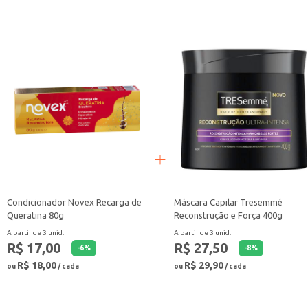
Com a Ampola Pantene Nutrição, seus cabelos recebem os nutrientes necessár
aplicação.
Condicionador Novex Recarga de
Máscara Capilar Tresemmé
Queratina 80g
Reconstrução e Força 400g
A partir de 3 unid.
A partir de 3 unid.
R$ 17,00
R$ 27,50
-
6
%
-
8
%
R$ 18,00
R$ 29,90
ou
/ cada
ou
/ cada