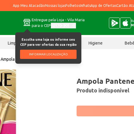
App Meu Atacadão
Nossas lojas
Folhetos
WhatsApp de Ofertas
Cartão At
Entregue pela Loja - Vila Maria
Ba
para o CEP
02170-901
M
Escolha uma loja ou informe seu
Limpeza
Chocolates
Higiene
Beb
CEP para ver ofertas da sua região
INFORMAR LOCALIZAÇÃO
Ampola Pantene Nutrição 3 un
Ampola Pantene 
Produto indisponível