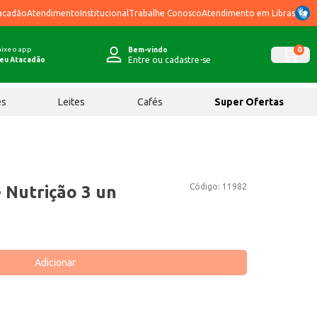
acadão
Atendimento
Institucional
Trabalhe Conosco
Atendimento em Libras
ixe o app
0
Bem-vindo
Entre ou cadastre-se
eu Atacadão
ês
Leites
Cafés
Super Ofertas
Código:
11982
Nutrição 3 un
Adicionar