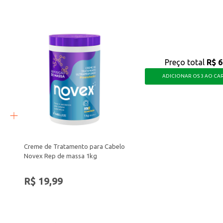
ios para ficarem mais macios, brilhantes e saudáveis, tornando-a uma excelent
Preço total
R$ 6
ADICIONAR OS 3 AO CA
Creme de Tratamento para Cabelo
Novex Rep de massa 1kg
R$ 19,99