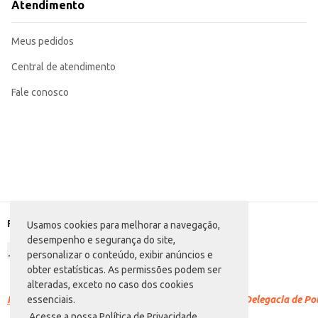
Atendimento
Meus pedidos
Central de atendimento
Fale conosco
Formas de pagamento
Usamos cookies para melhorar a navegação,
desempenho e segurança do site,
personalizar o conteúdo, exibir anúncios e
obter estatísticas. As permissões podem ser
alteradas, exceto no caso dos cookies
Racismo é crime.
Denuncie. Disque 100 ou procure a Delegacia de Polí
essenciais.
Acesse a nossa Política de Privacidade.