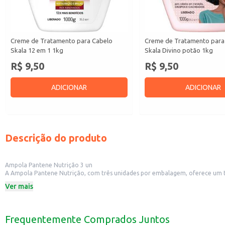
Creme de Tratamento para Cabelo
Creme de Tratamento para
Skala 12 em 1 1kg
Skala Divino potão 1kg
R$ 9,50
R$ 9,50
ADICIONAR
ADICIONAR
Descrição do produto
Ampola Pantene Nutrição 3 un
A Ampola Pantene Nutrição, com três unidades por embalagem, oferece um trat
cabelos que necessitam de cuidados especiais.
Ver mais
Dicas de Uso:
Aplique a ampola nos cabelos limpos e úmidos, do comprimento às pontas.
Massageie suavemente para garantir a absorção do produto.
Deixe agir por alguns minutos e enxágue bem.
Frequentemente Comprados Juntos
Pode ser utilizada em casa, como parte da sua rotina de cuidados capilares.