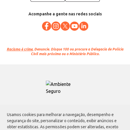
Acompanhe a gente nas redes sociais
Racismo é crime.
Denuncie. Disque 100 ou procure a Delegacia de Polícia
Civil mais próxima ou o Ministério Público.
Atacadão S.A.
Usamos cookies para melhorar a navegação, desempenho e
Avenida Morvan Dias de Figueiredo, 6169, Vila Maria, São Paulo - SP | CEP
segurança do site, personalizar o conteúdo, exibir anúncios e
02170-901 | CNPJ: 75.315.333/0001-09
obter estatísticas. As permissões podem ser alteradas, exceto