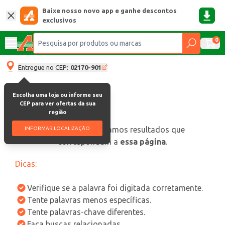
Baixe nosso novo app e ganhe descontos
exclusivos
0
Entregue no CEP:
02170-901
Escolha uma loja ou informe seu
CEP para ver ofertas da sua
região
oops, não encontramos resultados que
INFORMAR LOCALIZAÇÃO
correspondam a
essa página
.
Dicas:
Verifique se a palavra foi digitada corretamente.
Tente palavras menos específicas.
Tente palavras-chave diferentes.
Faça buscas relacionadas.