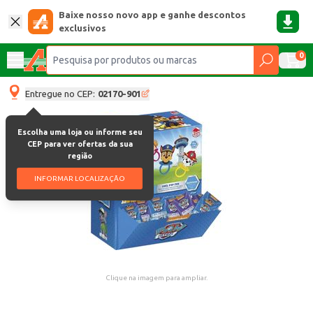
Baixe nosso novo app e ganhe descontos
exclusivos
0
Entregue no CEP:
02170-901
Escolha uma loja ou informe seu
CEP para ver ofertas da sua
região
INFORMAR LOCALIZAÇÃO
Clique na imagem para ampliar.