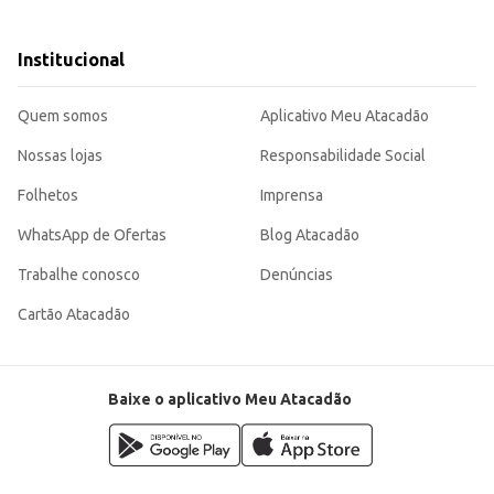
 estabelecimentos comerciais.
a Pig oferece uma solução eficiente e acessível para a higiene bucal infantil,
l garante um bom custo-benefício para o consumidor.
Institucional
Quem somos
Aplicativo Meu Atacadão
Nossas lojas
Responsabilidade Social
Folhetos
Imprensa
WhatsApp de Ofertas
Blog Atacadão
Trabalhe conosco
Denúncias
Cartão Atacadão
Baixe o aplicativo Meu Atacadão