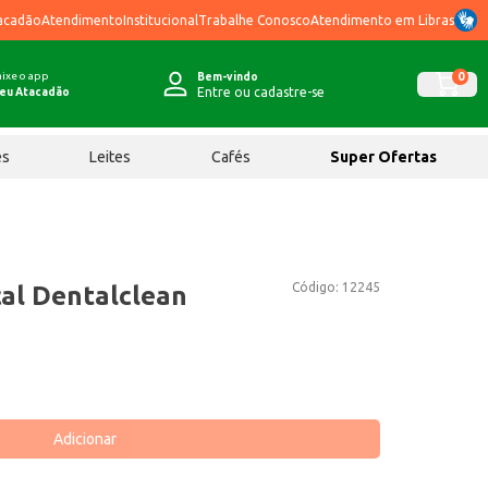
acadão
Atendimento
Institucional
Trabalhe Conosco
Atendimento em Libras
ixe o app
0
Bem-vindo
Entre ou cadastre-se
eu Atacadão
ês
Leites
Cafés
Super Ofertas
Código:
12245
cal Dentalclean
Adicionar