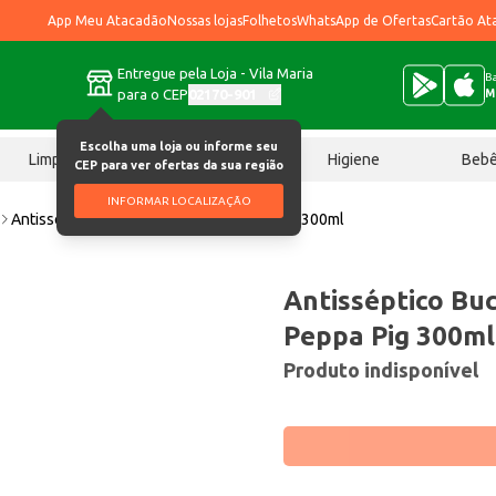
App Meu Atacadão
Nossas lojas
Folhetos
WhatsApp de Ofertas
Cartão At
Entregue pela Loja - Vila Maria
Ba
para o CEP
02170-901
M
Escolha uma loja ou informe seu
Limpeza
Chocolates
Higiene
Beb
CEP para ver ofertas da sua região
INFORMAR LOCALIZAÇÃO
Antisséptico Bucal Dentalclean Peppa Pig 300ml
Antisséptico Bu
Peppa Pig 300ml
Produto indisponível