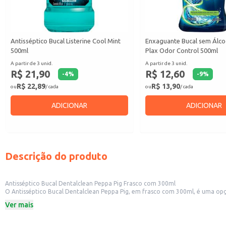
Antisséptico Bucal Listerine Cool Mint
Enxaguante Bucal sem Álco
500ml
Plax Odor Control 500ml
A partir de 3 unid.
A partir de 3 unid.
R$ 21,90
R$ 12,60
-
4
%
-
9
%
R$ 22,89
R$ 13,90
ou
/ cada
ou
/ cada
ADICIONAR
ADICIONAR
Descrição do produto
Antisséptico Bucal Dentalclean Peppa Pig Frasco com 300ml
O Antisséptico Bucal Dentalclean Peppa Pig, em frasco com 300ml, é uma opção prática e atrativa para higiene bucal infantil. Sua fórmula é a
a personagem Peppa Pig torna o produto ainda mais interessante para o público
Ver mais
Dicas de uso:
Ideal para revenda em farmácias, supermercados e lojas de produtos infantis.
Recomendado para uso doméstico na higiene bucal infantil, auxiliando os pai