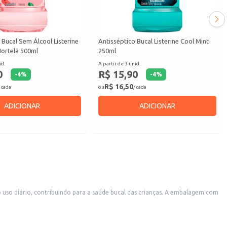
 Bucal Sem Álcool Listerine
Antisséptico Bucal Listerine Cool Mint
Hortelã 500ml
250ml
id.
A partir de 3 unid.
0
R$ 15,90
-
4
%
-
4
%
R$ 16,50
 cada
ou
/ cada
ADICIONAR
ADICIONAR