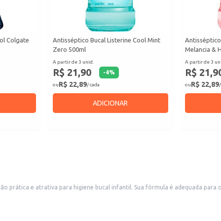
ol Colgate
Antisséptico Bucal Listerine Cool Mint
Antisséptico
Zero 500ml
Melancia & 
A partir de 3 unid.
A partir de 3 un
R$ 21,90
R$ 21,9
-
4
%
R$ 22,89
R$ 22,89
ou
/ cada
ou
/
ADICIONAR
dequada para o uso diário, contribuindo para a saúde bucal das crianças. A embalagem com
 infantil, facilitando a adesão à rotina de higiene bucal.
s na manutenção da saúde bucal das crianças.