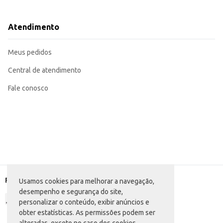
Pode ser incluído em kits de higiene infantil para revenda ou como brinde em
Com sua fórmula e embalagem atrativa, o Antisséptico Bucal Dentalclean Pepp
estabelecimentos comerciais. A praticidade do frasco de 300m
Atendimento
Marca: Dentalclean
Departamento: Higiene e perfumaria
Categoria: Enxaguante bucal
Meus pedidos
Conteúdo: 300ml
EAN: 7898185413233
Central de atendimento
Fale conosco
Formas de pagamento
Usamos cookies para melhorar a navegação,
desempenho e segurança do site,
personalizar o conteúdo, exibir anúncios e
obter estatísticas. As permissões podem ser