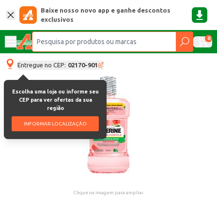
Baixe nosso novo app e ganhe descontos
exclusivos
0
Entregue no CEP:
02170-901
Escolha uma loja ou informe seu
CEP para ver ofertas da sua
região
INFORMAR LOCALIZAÇÃO
Clique na imagem para ampliar.