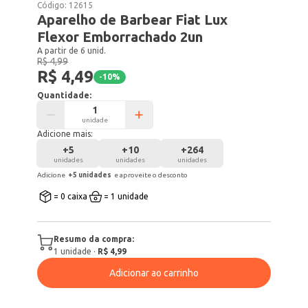
Código:
12615
Aparelho de Barbear Fiat Lux
Flexor Emborrachado 2un
A partir de 6 unid.
R$ 4,99
R$ 4,49
-
10
%
Quantidade:
unidade
Adicione mais:
+
5
+
10
+
264
unidades
unidades
unidades
Adicione
+
5
unidade
s
e aproveite o desconto
= 0 caixa
= 1 unidade
Resumo da compra:
1
unidade
·
R$ 4,99
Adicionar ao carrinho