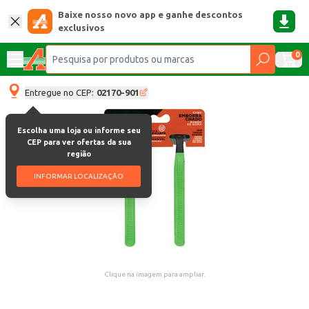
Baixe nosso novo app e ganhe descontos
exclusivos
0
Entregue no CEP:
02170-901
Escolha uma loja ou informe seu
CEP para ver ofertas da sua
região
INFORMAR LOCALIZAÇÃO
Clique na imagem para ampliar.