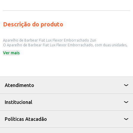
Descrição do produto
Aparelho de Barbear Fiat Lux Flexor Emborrachado 2un
O Aparelho de Barbear Fiat Lux Flexor Emborrachado, com duas unidades,
é uma opção para quem busca um barbear prático e eficiente. Seu design
Ver mais
com cabo emborrachado oferece uma pegada firme e confortável durante
o uso.
Este produto é ideal para:
Uso pessoal em casa.
Revenda em pequenos estabelecimentos, como mercados e lojas de
conveniência.
Com o Aparelho de Barbear Fiat Lux, você tem uma solução para o cuidado
Atendimento
pessoal, combinando conforto e praticidade no seu dia a dia.
Institucional
Políticas Atacadão