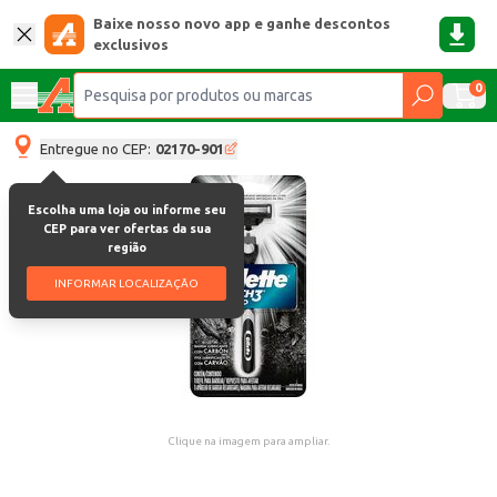
Baixe nosso novo app e ganhe descontos
exclusivos
0
Entregue no CEP:
02170-901
Escolha uma loja ou informe seu
CEP para ver ofertas da sua
região
INFORMAR LOCALIZAÇÃO
Clique na imagem para ampliar.