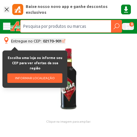
Baixe nosso novo app e ganhe descontos
exclusivos
0
Entregue no CEP:
02170-901
Escolha uma loja ou informe seu
CEP para ver ofertas da sua
região
INFORMAR LOCALIZAÇÃO
Clique na imagem para ampliar.