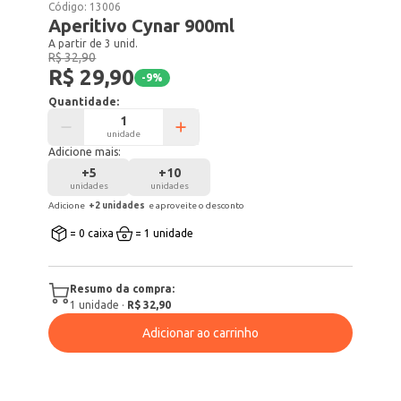
Código:
13006
Aperitivo Cynar 900ml
A partir de 3 unid.
R$ 32,90
R$ 29,90
-
9
%
Quantidade:
unidade
Adicione mais:
+
5
+
10
unidades
unidades
Adicione
+
2
unidade
s
e aproveite o desconto
= 0 caixa
= 1 unidade
Resumo da compra:
1
unidade
·
R$ 32,90
Adicionar ao carrinho