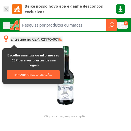
Baixe nosso novo app e ganhe descontos
exclusivos
0
Entregue no CEP:
02170-901
Escolha uma loja ou informe seu
CEP para ver ofertas da sua
região
INFORMAR LOCALIZAÇÃO
Clique na imagem para ampliar.