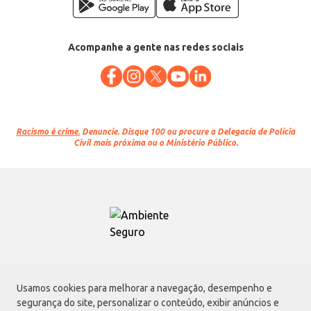
Acompanhe a gente nas redes sociais
Racismo é crime.
Denuncie. Disque 100 ou procure a Delegacia de Polícia
Civil mais próxima ou o Ministério Público.
Atacadão S.A.
Usamos cookies para melhorar a navegação, desempenho e
Avenida Morvan Dias de Figueiredo, 6169, Vila Maria, São Paulo - SP | CEP
segurança do site, personalizar o conteúdo, exibir anúncios e
02170-901 | CNPJ: 75.315.333/0001-09