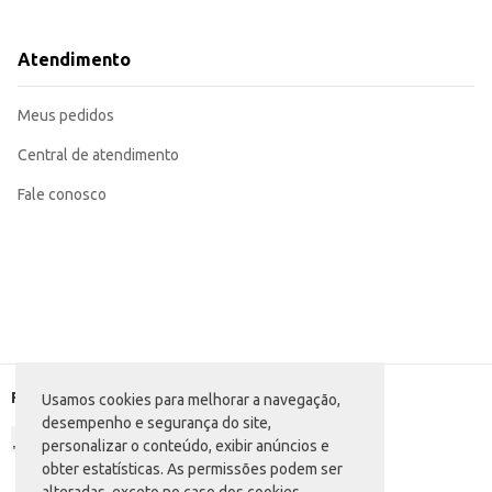
Pode ser utilizado em receitas que levam frios fatiados.
Adequado para buffets e eventos.
Uma opção prática para o consumo doméstico.
Atendimento
O Apresuntado Da Fazenda fatiado proporciona praticidade e economia, atend
dia. Sua embalagem de 400g garante um bom rendimento, otimizando o cus
Marca: Da Fazenda
Meus pedidos
Departamento: Frios e congelados
Categoria: Apresuntado, mortadela e presunto
Conteúdo: 400g
Central de atendimento
EAN: 7898541230801
Fale conosco
Formas de pagamento
Usamos cookies para melhorar a navegação,
desempenho e segurança do site,
personalizar o conteúdo, exibir anúncios e
obter estatísticas. As permissões podem ser