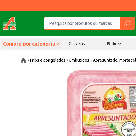
Compre por categoria
Cervejas
Bulnez
Frios e congelados
Embutidos
Apresuntado, mortadel