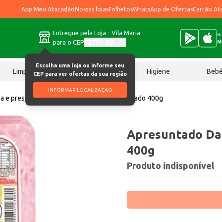
App Meu Atacadão
Nossas lojas
Folhetos
WhatsApp de Ofertas
Cartão At
Entregue pela Loja - Vila Maria
Ba
para o CEP
02170-901
M
Escolha uma loja ou informe seu
Limpeza
Chocolates
Higiene
Beb
CEP para ver ofertas da sua região
INFORMAR LOCALIZAÇÃO
a e presunto
Apresuntado Da Fazenda Fatiado 400g
Apresuntado Da
400g
Produto indisponível