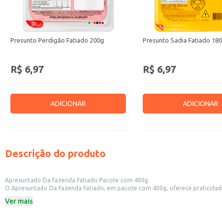
Presunto Perdigão Fatiado 200g
Presunto Sadia Fatiado 18
R$ 6,97
R$ 6,97
ADICIONAR
ADICIONAR
Descrição do produto
Apresuntado Da Fazenda Fatiado Pacote com 400g
O Apresuntado Da Fazenda Fatiado, em pacote com 400g, oferece praticidade e rendimento para diversos usos. Sua apresentação fatiada facilita o preparo
Ver mais
Dicas de uso:
Ideal para sanduíches e lanches rápidos.
Perfeito para compor pratos frios e entradas.