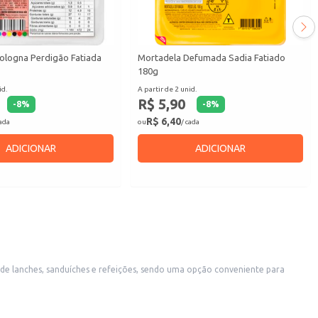
ologna Perdigão Fatiada
Mortadela Defumada Sadia Fatiado
180g
id.
A partir de 2 unid.
R$ 5,90
-
8
%
-
8
%
R$ 6,40
cada
ou
/ cada
ADICIONAR
ADICIONAR
simplificando o preparo de refeições rápidas e saborosas.