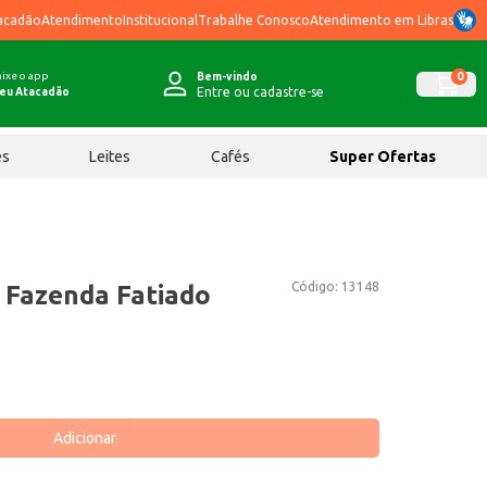
acadão
Atendimento
Institucional
Trabalhe Conosco
Atendimento em Libras
ixe o app
0
Bem-vindo
Entre ou cadastre-se
eu Atacadão
ês
Leites
Cafés
Super Ofertas
Código:
13148
 Fazenda Fatiado
Adicionar