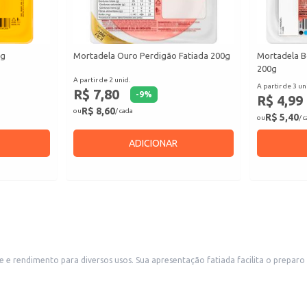
0g
Mortadela Ouro Perdigão Fatiada 200g
Mortadela B
200g
A partir de 2 unid.
A partir de 3 un
R$ 7,80
-
9
%
R$ 4,99
R$ 8,60
ou
/ cada
R$ 5,40
ou
/ 
ADICIONAR
 de lanches, sanduíches e refeições, sendo uma opção conveniente para
estabelecimentos comerciais como restaurantes, lanchonetes e delicatessens. Também é uma escolha adequada para uso doméstico, 