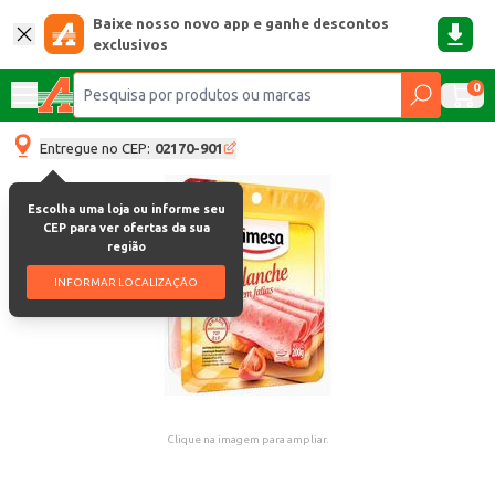
Baixe nosso novo app e ganhe descontos
exclusivos
0
Entregue no CEP:
02170-901
Escolha uma loja ou informe seu
CEP para ver ofertas da sua
região
INFORMAR LOCALIZAÇÃO
Clique na imagem para ampliar.