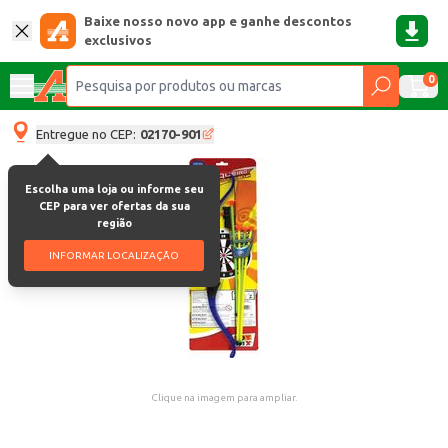
Baixe nosso novo app e ganhe descontos
exclusivos
0
Entregue no CEP:
02170-901
Escolha uma loja ou informe seu
CEP para ver ofertas da sua
região
INFORMAR LOCALIZAÇÃO
Clique na imagem para ampliar.