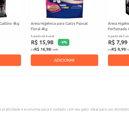
 Gattino 4kg
Areia Higiênica para Gatos Pipicat
Areia Higiên
Floral 4kg
Perfumada 
A partir de 6 unid.
A partir de 5 un
R$ 15,98
R$ 7,99
-
6
%
R$ 16,98
R$ 8,99
ou
/ cada
ou
/ 
ADICIONAR
 praticidade e economia para o cuidado com seu gato. Ideal para uso domésti