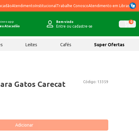
acadão
Atendimento
Institucional
Trabalhe Conosco
Atendimento em Libras
ixe o app
0
Bem-vindo
Entre ou cadastre-se
eu Atacadão
ês
Leites
Cafés
Super Ofertas
Código:
13359
para Gatos Carecat
Adicionar