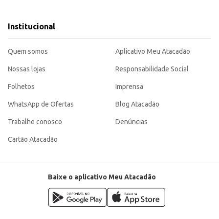
 da caixa e a quantidade de gatos.
ores.
Institucional
rio.
ais limpo e agradável para você e seu animal de estimação, garantindo pratici
Quem somos
Aplicativo Meu Atacadão
Nossas lojas
Responsabilidade Social
Folhetos
Imprensa
WhatsApp de Ofertas
Blog Atacadão
Trabalhe conosco
Denúncias
Cartão Atacadão
Baixe o aplicativo Meu Atacadão