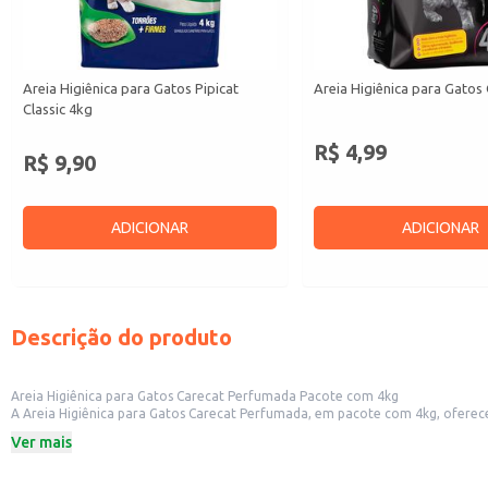
Areia Higiênica para Gatos Pipicat
Areia Higiênica para Gatos
Classic 4kg
R$ 4,99
R$ 9,90
ADICIONAR
ADICIONAR
Descrição do produto
Areia Higiênica para Gatos Carecat Perfumada Pacote com 4kg
A Areia Higiênica para Gatos Carecat Perfumada, em pacote com 4kg, oferece
Pacote com 4kg
Ver mais
Perfumada
Absorvente
Controle de odores