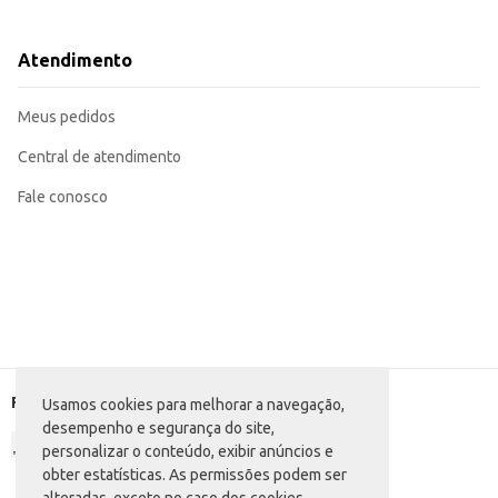
Dicas de Uso:
Utilize uma quantidade adequada na caixa de areia, de acordo com o tamanho
Retire as fezes e urina diariamente para manter a higiene e o controle de od
Atendimento
Substitua a areia completamente a cada 1 a 2 semanas, ou conforme necessá
A Areia Higiênica para Gatos Carecat Perfumada contribui para um ambiente m
Meus pedidos
Central de atendimento
Fale conosco
Formas de pagamento
Usamos cookies para melhorar a navegação,
desempenho e segurança do site,
personalizar o conteúdo, exibir anúncios e
obter estatísticas. As permissões podem ser