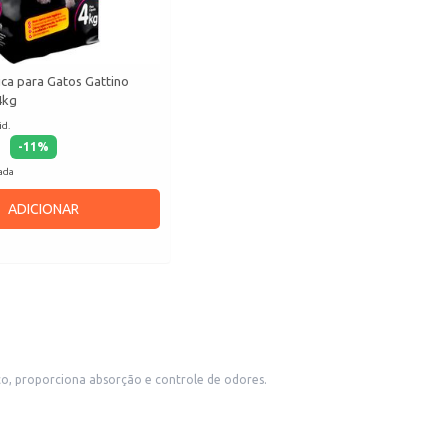
ica para Gatos Gattino
4kg
id.
-
11
%
cada
ADICIONAR
co, proporciona absorção e controle de odores.