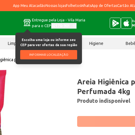
App Meu Atacadão
Nossas lojas
Folhetos
WhatsApp de Ofertas
Cartão At
Entregue pela Loja - Vila Maria
Ba
para o CEP
02170-901
M
Escolha uma loja ou informe seu
Limpeza
Chocolates
Higiene
Beb
CEP para ver ofertas da sua região
INFORMAR LOCALIZAÇÃO
igiênica para Gatos Carecat Perfumada 4kg
Areia Higiênica 
Perfumada 4kg
Produto indisponível