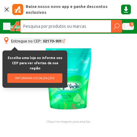
Baixe nosso novo app e ganhe descontos
exclusivos
0
Entregue no CEP:
02170-901
Escolha uma loja ou informe seu
CEP para ver ofertas da sua
região
INFORMAR LOCALIZAÇÃO
Clique na imagem para ampliar.