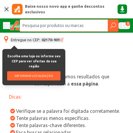
Baixe nosso novo app e ganhe descontos
exclusivos
0
Entregue no CEP:
02170-901
Escolha uma loja ou informe seu
CEP para ver ofertas da sua
região
oops, não encontramos resultados que
INFORMAR LOCALIZAÇÃO
correspondam a
essa página
.
Dicas:
Verifique se a palavra foi digitada corretamente.
Tente palavras menos específicas.
Tente palavras-chave diferentes.
Faça buscas relacionadas.