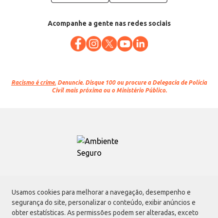
Acompanhe a gente nas redes sociais
Racismo é crime.
Denuncie. Disque 100 ou procure a Delegacia de Polícia
Civil mais próxima ou o Ministério Público.
Atacadão S.A.
Usamos cookies para melhorar a navegação, desempenho e
Avenida Morvan Dias de Figueiredo, 6169, Vila Maria, São Paulo - SP | CEP
segurança do site, personalizar o conteúdo, exibir anúncios e
02170-901 | CNPJ: 75.315.333/0001-09
obter estatísticas. As permissões podem ser alteradas, exceto