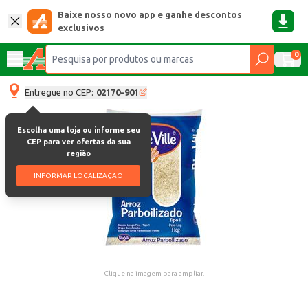
Baixe nosso novo app e ganhe descontos
exclusivos
0
Entregue no CEP:
02170-901
Escolha uma loja ou informe seu
CEP para ver ofertas da sua
região
INFORMAR LOCALIZAÇÃO
Clique na imagem para ampliar.