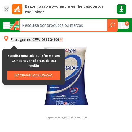
Baixe nosso novo app e ganhe descontos
exclusivos
0
Entregue no CEP:
02170-901
Escolha uma loja ou informe seu
CEP para ver ofertas da sua
região
INFORMAR LOCALIZAÇÃO
Clique na imagem para ampliar.