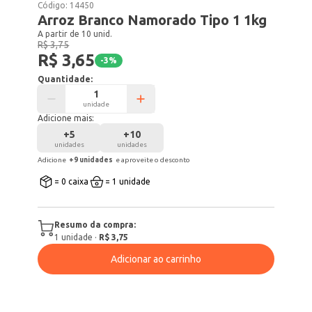
Código:
14450
Arroz Branco Namorado Tipo 1 1kg
A partir de 10 unid.
R$ 3,75
R$ 3,65
-
3
%
Quantidade:
unidade
Adicione mais:
+
5
+
10
unidades
unidades
Adicione
+
9
unidade
s
e aproveite o desconto
= 0 caixa
= 1 unidade
Resumo da compra:
1
unidade
·
R$ 3,75
Adicionar ao carrinho