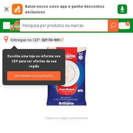
Baixe nosso novo app e ganhe descontos
exclusivos
0
Entregue no CEP:
02170-901
Escolha uma loja ou informe seu
CEP para ver ofertas da sua
região
INFORMAR LOCALIZAÇÃO
Clique na imagem para ampliar.