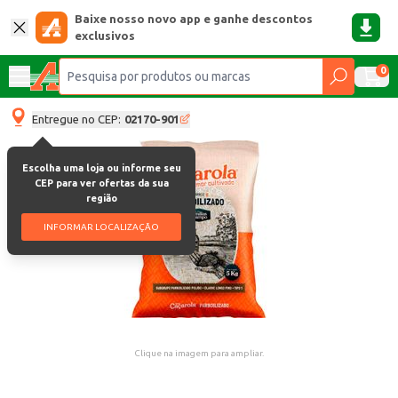
Baixe nosso novo app e ganhe descontos
exclusivos
0
Entregue no CEP:
02170-901
Escolha uma loja ou informe seu
CEP para ver ofertas da sua
região
INFORMAR LOCALIZAÇÃO
Clique na imagem para ampliar.