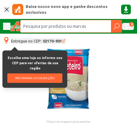
Baixe nosso novo app e ganhe descontos
exclusivos
0
Entregue no CEP:
02170-901
Escolha uma loja ou informe seu
CEP para ver ofertas da sua
região
INFORMAR LOCALIZAÇÃO
Clique na imagem para ampliar.