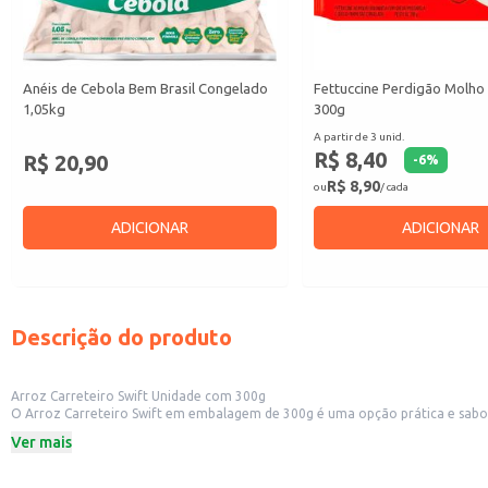
Anéis de Cebola Bem Brasil Congelado
Fettuccine Perdigão Molho
1,05kg
300g
A partir de 3 unid.
R$ 8,40
R$ 20,90
-
6
%
R$ 8,90
ou
/ cada
ADICIONAR
ADICIONAR
Descrição do produto
Arroz Carreteiro Swift Unidade com 300g
O Arroz Carreteiro Swift em embalagem de 300g é uma opção prática e sabor
restaurantes que buscam praticidade e qualidade em seu cardápio.
Ver mais
Embalagem de 300g
Marca: Swift
Categoria: Prato pronto