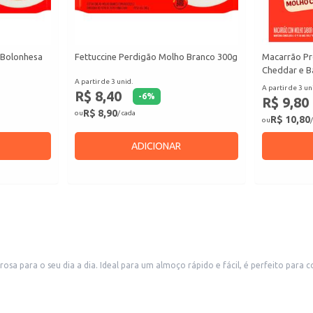
 Bolonhesa
Fettuccine Perdigão Molho Branco 300g
Macarrão Pr
Cheddar e B
A partir de 3 unid.
A partir de 3 un
R$ 8,40
-
6
%
R$ 9,80
R$ 8,90
ou
/ cada
R$ 10,80
ou
/
ADICIONAR
osa para o seu dia a dia. Ideal para um almoço rápido e fácil, é perfeito pa