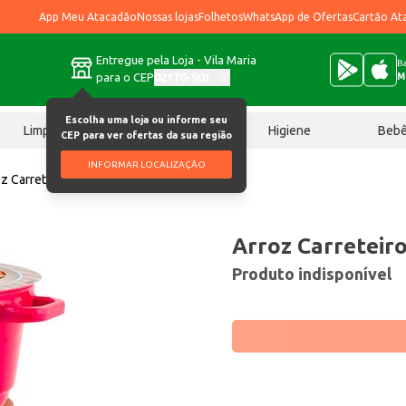
App Meu Atacadão
Nossas lojas
Folhetos
WhatsApp de Ofertas
Cartão At
Entregue pela Loja - Vila Maria
Ba
para o CEP
02170-901
M
Escolha uma loja ou informe seu
Limpeza
Chocolates
Higiene
Beb
CEP para ver ofertas da sua região
INFORMAR LOCALIZAÇÃO
z Carreteiro Swift 300g
Arroz Carreteiro
Produto indisponível