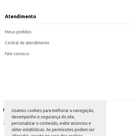
Dicas de Uso:
Aqueça em micro-ondas ou em banho-maria até atingir a temperatura deseja
Sirva como acompanhamento de carnes, aves ou legumes.
Atendimento
Pode ser utilizado como base para outros pratos, adicionando ingredientes a
O Arroz Carreteiro Swift oferece praticidade e sabor, sendo uma escolha int
Meus pedidos
Central de atendimento
Fale conosco
Formas de pagamento
Usamos cookies para melhorar a navegação,
desempenho e segurança do site,
personalizar o conteúdo, exibir anúncios e
obter estatísticas. As permissões podem ser