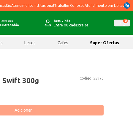
acadão
Atendimento
Institucional
Trabalhe Conosco
Atendimento em Libras
ixe o app
0
Bem-vindo
Entre ou cadastre-se
eu Atacadão
ês
Leites
Cafés
Super Ofertas
Código:
55970
 Swift 300g
Adicionar