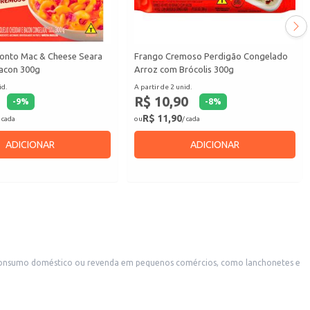
onto Mac & Cheese Seara
Frango Cremoso Perdigão Congelado
acon 300g
Arroz com Brócolis 300g
id.
A partir de 2 unid.
R$ 10,90
-
9
%
-
8
%
R$ 11,90
 cada
ou
/ cada
ADICIONAR
ADICIONAR
ra consumo doméstico ou revenda em pequenos comércios, como lanchonetes e