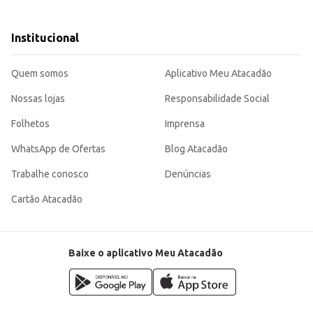
da.
Institucional
 gosto.
eligente para quem busca otimizar o tempo sem abrir mão da qualidade e do sa
Quem somos
Aplicativo Meu Atacadão
Nossas lojas
Responsabilidade Social
Folhetos
Imprensa
WhatsApp de Ofertas
Blog Atacadão
Trabalhe conosco
Denúncias
Cartão Atacadão
Baixe o aplicativo Meu Atacadão