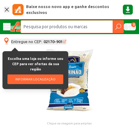
Baixe nosso novo app e ganhe descontos
exclusivos
0
Entregue no CEP:
02170-901
Escolha uma loja ou informe seu
CEP para ver ofertas da sua
região
INFORMAR LOCALIZAÇÃO
Clique na imagem para ampliar.