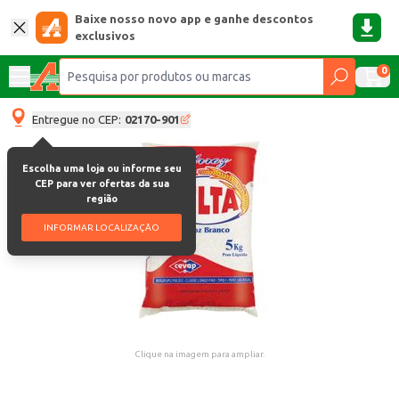
Baixe nosso novo app e ganhe descontos
exclusivos
0
Entregue no CEP:
02170-901
Escolha uma loja ou informe seu
CEP para ver ofertas da sua
região
INFORMAR LOCALIZAÇÃO
Clique na imagem para ampliar.