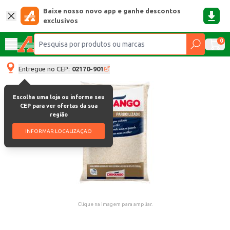
Baixe nosso novo app e ganhe descontos
exclusivos
0
Entregue no CEP:
02170-901
Escolha uma loja ou informe seu
CEP para ver ofertas da sua
região
INFORMAR LOCALIZAÇÃO
Clique na imagem para ampliar.