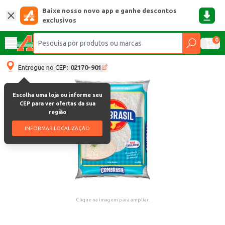
Baixe nosso novo app e ganhe descontos
exclusivos
0
Entregue no CEP:
02170-901
Escolha uma loja ou informe seu
CEP para ver ofertas da sua
região
INFORMAR LOCALIZAÇÃO
Clique na imagem para ampliar.