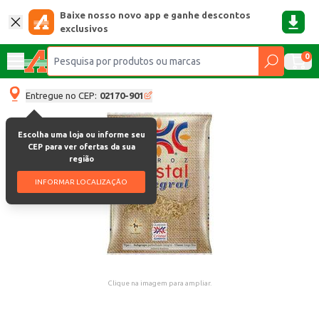
Baixe nosso novo app e ganhe descontos
exclusivos
0
Entregue no CEP:
02170-901
Escolha uma loja ou informe seu
CEP para ver ofertas da sua
região
INFORMAR LOCALIZAÇÃO
Clique na imagem para ampliar.