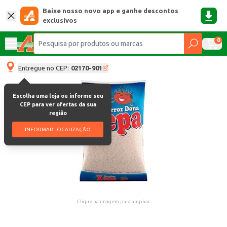
Baixe nosso novo app e ganhe descontos
exclusivos
0
Entregue no CEP:
02170-901
Escolha uma loja ou informe seu
CEP para ver ofertas da sua
região
INFORMAR LOCALIZAÇÃO
Clique na imagem para ampliar.