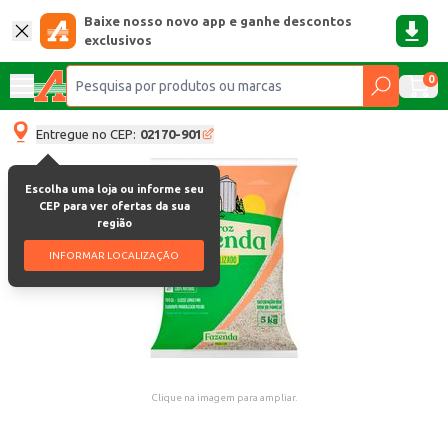
Baixe nosso novo app e ganhe descontos
exclusivos
0
Entregue no CEP:
02170-901
Escolha uma loja ou informe seu
CEP para ver ofertas da sua
região
INFORMAR LOCALIZAÇÃO
Clique na imagem para ampliar.