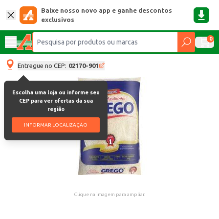
Baixe nosso novo app e ganhe descontos
exclusivos
0
Entregue no CEP:
02170-901
Escolha uma loja ou informe seu
CEP para ver ofertas da sua
região
INFORMAR LOCALIZAÇÃO
Clique na imagem para ampliar.