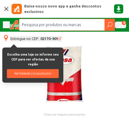
Baixe nosso novo app e ganhe descontos
exclusivos
0
Entregue no CEP:
02170-901
Escolha uma loja ou informe seu
CEP para ver ofertas da sua
região
INFORMAR LOCALIZAÇÃO
Clique na imagem para ampliar.