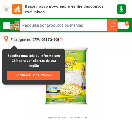
Baixe nosso novo app e ganhe descontos
exclusivos
0
Entregue no CEP:
02170-901
Escolha uma loja ou informe seu
CEP para ver ofertas da sua
região
INFORMAR LOCALIZAÇÃO
Clique na imagem para ampliar.