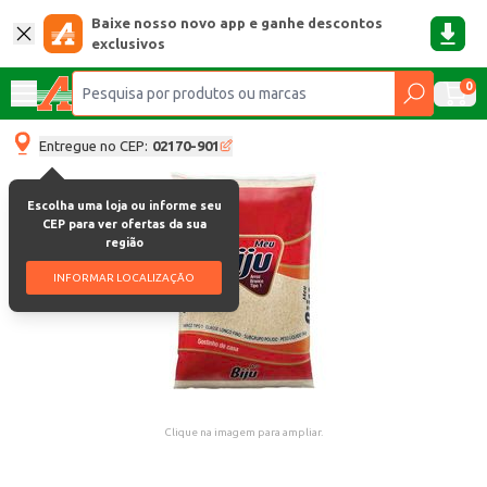
Baixe nosso novo app e ganhe descontos
exclusivos
0
Entregue no CEP:
02170-901
Escolha uma loja ou informe seu
CEP para ver ofertas da sua
região
INFORMAR LOCALIZAÇÃO
Clique na imagem para ampliar.