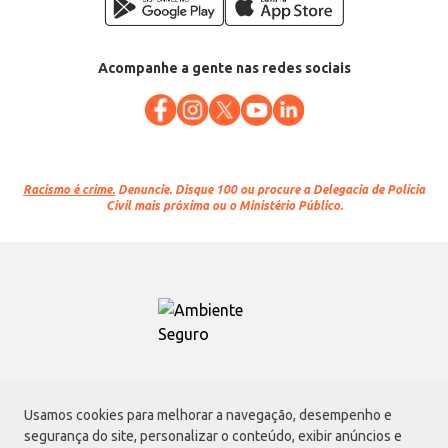
Acompanhe a gente nas redes sociais
Racismo é crime.
Denuncie. Disque 100 ou procure a Delegacia de Polícia
Civil mais próxima ou o Ministério Público.
Atacadão S.A.
Usamos cookies para melhorar a navegação, desempenho e
Avenida Morvan Dias de Figueiredo, 6169, Vila Maria, São Paulo - SP | CEP
segurança do site, personalizar o conteúdo, exibir anúncios e
02170-901 | CNPJ: 75.315.333/0001-09