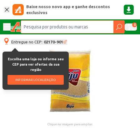
Baixe nosso novo app e ganhe descontos
exclusivos
0
Entregue no CEP:
02170-901
Escolha uma loja ou informe seu
CEP para ver ofertas da sua
região
INFORMAR LOCALIZAÇÃO
Clique na imagem para ampliar.