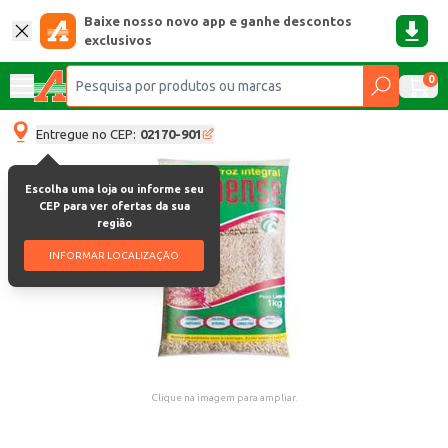
Baixe nosso novo app e ganhe descontos
exclusivos
0
Entregue no CEP:
02170-901
Escolha uma loja ou informe seu
CEP para ver ofertas da sua
região
INFORMAR LOCALIZAÇÃO
Clique na imagem para ampliar.