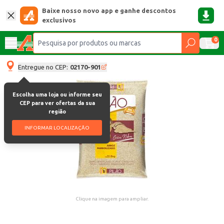
Baixe nosso novo app e ganhe descontos
exclusivos
0
Entregue no CEP:
02170-901
Escolha uma loja ou informe seu
CEP para ver ofertas da sua
região
INFORMAR LOCALIZAÇÃO
Clique na imagem para ampliar.