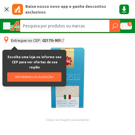
Baixe nosso novo app e ganhe descontos
exclusivos
0
Entregue no CEP:
02170-901
Escolha uma loja ou informe seu
CEP para ver ofertas da sua
região
INFORMAR LOCALIZAÇÃO
Clique na imagem para ampliar.