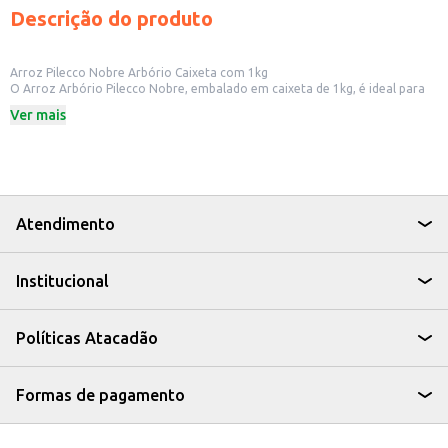
Descrição do produto
Arroz Pilecco Nobre Arbório Caixeta com 1kg
O Arroz Arbório Pilecco Nobre, embalado em caixeta de 1kg, é ideal para
quem busca um arroz com características específicas para o preparo de
Ver mais
risotos. Sua alta capacidade de absorção de líquidos e cremosidade,
proporciona um resultado final com textura única e sabor acentuado,
perfeito para diversos pratos.
Dicas de Uso:
Ideal para risotos cremosos e saborosos.
Pode ser utilizado em receitas de arroz de forno.
Adequado para o preparo de pratos especiais em restaurantes e buffets.
Atendimento
O Arroz Arbório Pilecco Nobre é uma escolha prática e eficiente para
quem busca um ingrediente de qualidade para elevar o nível de suas
preparações culinárias, seja em casa ou em estabelecimentos comerciais.
Institucional
Políticas Atacadão
Formas de pagamento