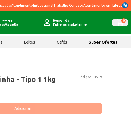
acadão
Atendimento
Institucional
Trabalhe Conosco
Atendimento em Libras
ixe o app
0
Bem-vindo
Entre ou cadastre-se
eu Atacadão
ês
Leites
Cafés
Super Ofertas
Código:
38539
nha - Tipo 1 1kg
Adicionar