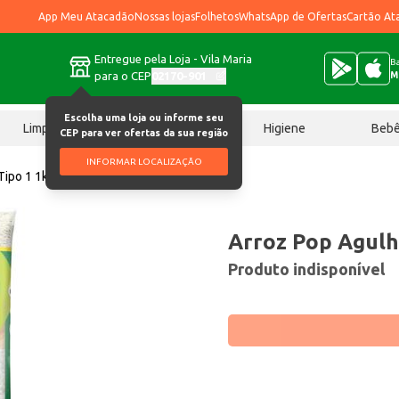
App Meu Atacadão
Nossas lojas
Folhetos
WhatsApp de Ofertas
Cartão At
Entregue pela Loja - Vila Maria
Ba
para o CEP
02170-901
M
Escolha uma loja ou informe seu
Limpeza
Chocolates
Higiene
Beb
CEP para ver ofertas da sua região
INFORMAR LOCALIZAÇÃO
Tipo 1 1kg
Arroz Pop Agulhi
Produto indisponível