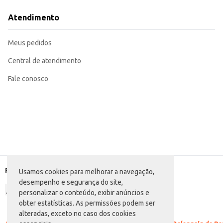
O Arroz Pop Agulhinha Tipo 1 oferece um bom rendimento e se destaca pela praticidade da embalagem de 1kg, f
escolha eficiente para o dia a dia e para o uso profissional.
Atendimento
Marca: Pop
Departamento: Mercearia
Categoria: Arroz branco
Meus pedidos
Conteúdo: 1kg
EAN: 7896006711100
Central de atendimento
Fale conosco
Formas de pagamento
Usamos cookies para melhorar a navegação,
desempenho e segurança do site,
personalizar o conteúdo, exibir anúncios e
obter estatísticas. As permissões podem ser
alteradas, exceto no caso dos cookies