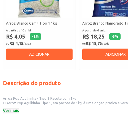
Arroz Branco Camil Tipo 1 1kg
Arroz Branco Namorado Ti
A partir de 10 unid.
A partir de 6 unid.
R$ 4,05
R$ 18,25
-
2
%
-
3
%
R$ 4,15
R$ 18,75
ou
/ cada
ou
/ cada
ADICIONAR
ADICIONAR
Descrição do produto
Arroz Pop Agulhinha - Tipo 1 Pacote com 1kg
O Arroz Pop Agulhinha Tipo 1, em pacote de 1kg, é uma opção prática e versátil para diversas aplicações. Sua granulometria garante um cozimento uniforme e um res
cotidianos e se adapta bem a diferentes receitas, desde o arroz branco tradi
Ver mais
Dicas de uso:
Ideal para revenda em mercearias, supermercados e outros estabelecimentos
Adequado para uso em restaurantes, cozinhas industriais e serviços de alime
Perfeito para o consumo doméstico, atendendo às necessidades de famílias e 