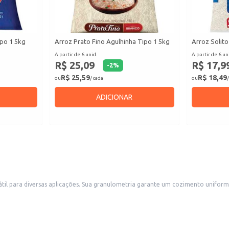
po 1 5kg
Arroz Prato Fino Agulhinha Tipo 1 5kg
Arroz Solito
A partir de 6 unid.
A partir de 6 un
R$ 25,09
R$ 17,9
-
2
%
R$ 25,59
R$ 18,49
ou
/ cada
ou
/
ADICIONAR
ultado final de qualidade. É ideal para o preparo de pratos
cional até preparações mais elaboradas.
 comerciais.
ntação.
indivíduos.