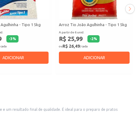
 Agulhinha - Tipo 1 5kg
Arroz Tio João Agulhinha - Tipo 1 5kg
id.
A partir de 6 unid.
9
R$ 25,99
-
3
%
-
2
%
R$ 26,49
 cada
ou
/ cada
ADICIONAR
ADICIONAR