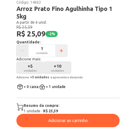
Código:
14662
Arroz Prato Fino Agulhinha Tipo 1
5kg
A partir de 6 unid.
R$ 25,59
R$ 25,09
-
2
%
Quantidade:
unidade
Adicione mais:
+
5
+
10
unidades
unidades
Adicione
+
5
unidade
s
e aproveite o desconto
= 0 caixa
= 1 unidade
Resumo da compra:
1
unidade
·
R$ 25,59
Adicionar ao carrinho