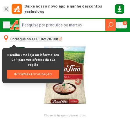
Baixe nosso novo app e ganhe descontos
exclusivos
0
Entregue no CEP:
02170-901
Escolha uma loja ou informe seu
CEP para ver ofertas da sua
região
INFORMAR LOCALIZAÇÃO
Clique na imagem para ampliar.