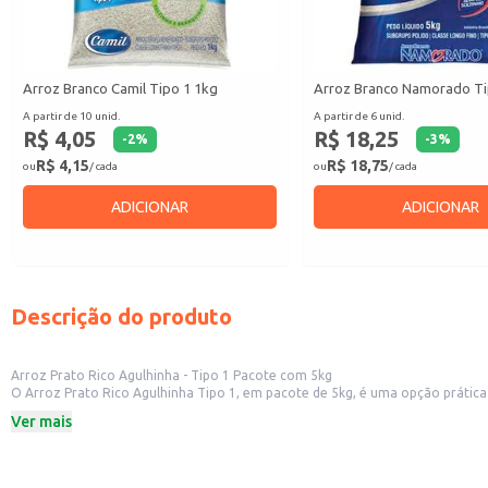
Arroz Branco Camil Tipo 1 1kg
Arroz Branco Namorado Ti
A partir de 10 unid.
A partir de 6 unid.
R$ 4,05
R$ 18,25
-
2
%
-
3
%
R$ 4,15
R$ 18,75
ou
/ cada
ou
/ cada
ADICIONAR
ADICIONAR
Descrição do produto
Arroz Prato Rico Agulhinha - Tipo 1 Pacote com 5kg
O Arroz Prato Rico Agulhinha Tipo 1, em pacote de 5kg, é uma opção prática e econômica para atender às necessidad
sendo ideal para restaurantes, cozinhas industriais, buffets e outros locais com alto volume de consumo. Também é uma excelente escolha para revenda em mercearia
Ver mais
buscam praticidade e um produto de qualidade.
Dicas de uso:
Ideal para o preparo de grandes porções de arroz branco, atendendo às necess
Perfeito para buffets e eventos, garantindo um acompanhamento saboroso e 