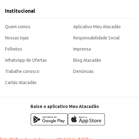
demanda de consumidores que buscam embalagens econômicas.
e e rendimento.
Institucional
rãos soltos, características que contribuem para um resultado final saboros
Quem somos
Aplicativo Meu Atacadão
Nossas lojas
Responsabilidade Social
Folhetos
Imprensa
WhatsApp de Ofertas
Blog Atacadão
Trabalhe conosco
Denúncias
Cartão Atacadão
Baixe o aplicativo Meu Atacadão