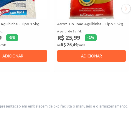
 Agulhinha - Tipo 1 5kg
Arroz Tio João Agulhinha - Tipo 1 5kg
id.
A partir de 6 unid.
9
R$ 25,99
-
3
%
-
2
%
R$ 26,49
 cada
ou
/ cada
ADICIONAR
ADICIONAR