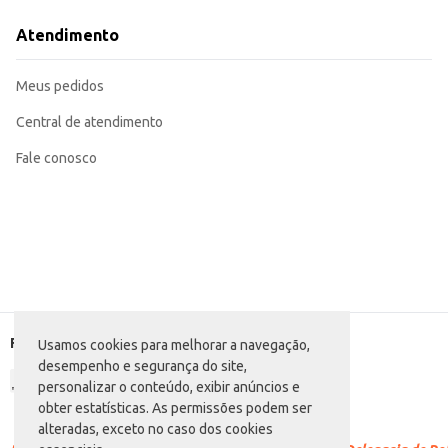
Recomendado para revenda em supermercados e mercearias, atendendo à 
Adequado para uso doméstico em famílias numerosas, oferecendo praticidad
Atendimento
O Arroz Prato Rico Agulhinha Tipo 1 proporciona um cozimento uniforme e g
benefício, otimizando o tempo e os recursos de quem o utiliza.
Marca: Rico Prato
Meus pedidos
Departamento: Mercearia
Categoria: Arroz branco
Conteúdo: 5kg
Central de atendimento
EAN: 7898948468029
Fale conosco
Formas de pagamento
Usamos cookies para melhorar a navegação,
desempenho e segurança do site,
personalizar o conteúdo, exibir anúncios e
obter estatísticas. As permissões podem ser
alteradas, exceto no caso dos cookies