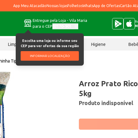
App Meu Atacadão
Nossas lojas
Folhetos
WhatsApp de Ofertas
Cartão At
Entregue pela Loja - Vila Maria
Ba
para o CEP
02170-901
M
Escolha uma loja ou informe seu
Limpeza
Chocolates
Higiene
Beb
CEP para ver ofertas da sua região
INFORMAR LOCALIZAÇÃO
hinha Tipo 1 5kg
Arroz Prato Rico
5kg
Produto indisponível