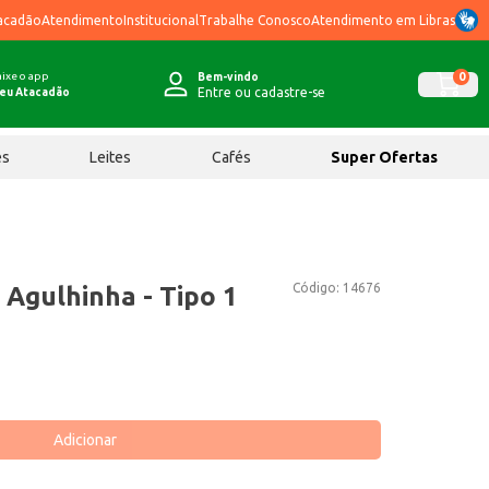
acadão
Atendimento
Institucional
Trabalhe Conosco
Atendimento em Libras
ixe o app
0
Bem-vindo
Entre ou cadastre-se
eu Atacadão
ês
Leites
Cafés
Super Ofertas
Código:
14676
 Agulhinha - Tipo 1
Adicionar