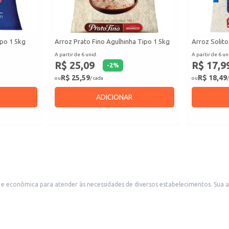
po 1 5kg
Arroz Prato Fino Agulhinha Tipo 1 5kg
Arroz Solito
A partir de 6 unid.
A partir de 6 un
R$ 25,09
R$ 17,9
-
2
%
R$ 25,59
R$ 18,49
ou
/ cada
ou
/
ADICIONAR
es de diversos estabelecimentos. Sua apresentação em embalagem de 5kg facilita o manuseio e o armazenamento,
s e supermercados, atendendo à demanda de consumidores que
idades de restaurantes e cozinhas industriais.
versátil.