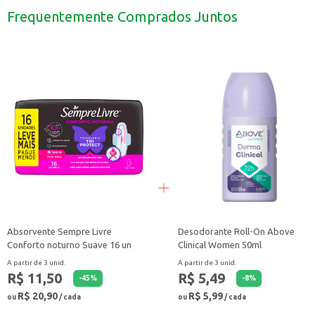
Ideal para restaurantes e estabelecimentos comerciais que buscam um arroz 
Frequentemente Comprados Juntos
O Arroz Rampinelli Tipo 1 5kg é uma escolha confiável para quem busca um 
Absorvente Sempre Livre
Desodorante Roll-On Above
Conforto noturno Suave 16 un
Clinical Women 50ml
A partir de 3 unid.
A partir de 3 unid.
R$ 11,50
R$ 5,49
-
45
%
-
8
%
R$ 20,90
R$ 5,99
ou
/ cada
ou
/ cada