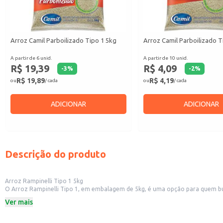
Arroz Camil Parboilizado Tipo 1 5kg
Arroz Camil Parboilizado T
A partir de 6 unid.
A partir de 10 unid.
R$ 19,39
R$ 4,09
-
3
%
-
2
%
R$ 19,89
R$ 4,19
ou
/ cada
ou
/ cada
ADICIONAR
ADICIONAR
Descrição do produto
Arroz Rampinelli Tipo 1 5kg
O Arroz Rampinelli Tipo 1, em embalagem de 5kg, é uma opção para quem busca
rendimento para as refeições. Sua classificação Tipo 1 garante um produto c
Ver mais
Dicas de Uso:
Perfeito para o preparo do arroz do dia a dia.
Pode ser utilizado em diversas receitas, como risotos e acompanhamentos.