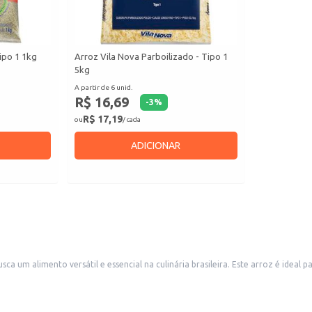
ipo 1 1kg
Arroz Vila Nova Parboilizado - Tipo 1
5kg
A partir de 6 unid.
R$ 16,69
-
3
%
R$ 17,19
ou
/ cada
ADICIONAR
 um alimento versátil e essencial na culinária brasileira. Este arroz é ideal
om grãos de qualidade, adequados para o preparo de diversas receitas.