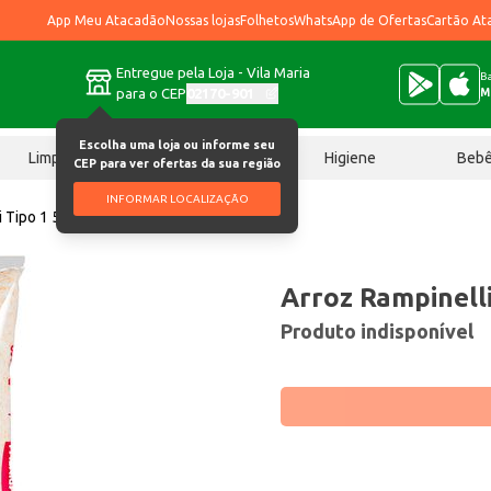
App Meu Atacadão
Nossas lojas
Folhetos
WhatsApp de Ofertas
Cartão At
Entregue pela Loja - Vila Maria
Ba
para o CEP
02170-901
M
Escolha uma loja ou informe seu
Limpeza
Chocolates
Higiene
Beb
CEP para ver ofertas da sua região
INFORMAR LOCALIZAÇÃO
i Tipo 1 5kg
Arroz Rampinelli
Produto indisponível