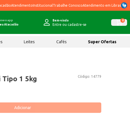
acadão
Atendimento
Institucional
Trabalhe Conosco
Atendimento em Libras
ixe o app
0
Bem-vindo
Entre ou cadastre-se
eu Atacadão
ês
Leites
Cafés
Super Ofertas
Código:
14779
 Tipo 1 5kg
Adicionar