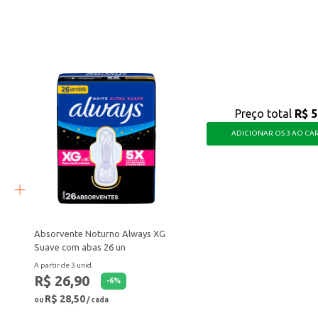
de qualidade para seus pratos.
produto de qualidade para o consumo e para o sucesso do seu negócio.
Preço total
R$ 5
ADICIONAR OS 3 AO CA
Absorvente Noturno Always XG
Suave com abas 26 un
A partir de 3 unid.
R$ 26,90
-
6
%
R$ 28,50
ou
/ cada