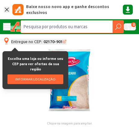
Baixe nosso novo app e ganhe descontos
exclusivos
0
Entregue no CEP:
02170-901
Escolha uma loja ou informe seu
CEP para ver ofertas da sua
região
INFORMAR LOCALIZAÇÃO
Clique na imagem para ampliar.