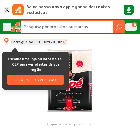
Baixe nosso novo app e ganhe descontos
exclusivos
0
Entregue no CEP:
02170-901
Escolha uma loja ou informe seu
CEP para ver ofertas da sua
região
INFORMAR LOCALIZAÇÃO
Clique na imagem para ampliar.