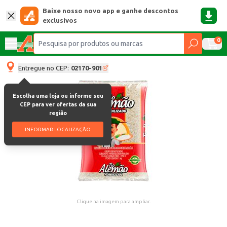
Baixe nosso novo app e ganhe descontos
exclusivos
0
Entregue no CEP:
02170-901
Escolha uma loja ou informe seu
CEP para ver ofertas da sua
região
INFORMAR LOCALIZAÇÃO
Clique na imagem para ampliar.