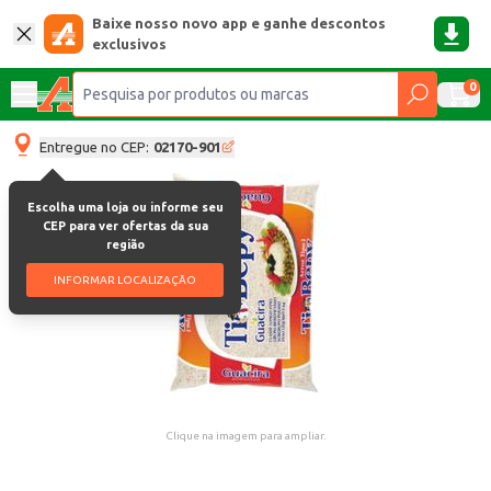
Baixe nosso novo app e ganhe descontos
exclusivos
0
Entregue no CEP:
02170-901
Escolha uma loja ou informe seu
CEP para ver ofertas da sua
região
INFORMAR LOCALIZAÇÃO
Clique na imagem para ampliar.