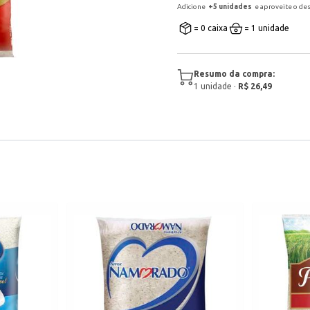
Adicione
+
5
unidade
s
e aproveite o de
= 0 caixa
= 1 unidade
Resumo da compra:
1
unidade
·
R$ 26,49