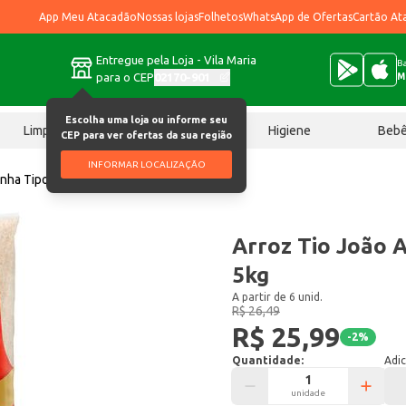
App Meu Atacadão
Nossas lojas
Folhetos
WhatsApp de Ofertas
Cartão At
Entregue pela Loja - Vila Maria
Ba
para o CEP
02170-901
M
Escolha uma loja ou informe seu
Limpeza
Chocolates
Higiene
Beb
CEP para ver ofertas da sua região
INFORMAR LOCALIZAÇÃO
inha Tipo 1 5kg
Arroz Tio João A
5kg
A partir de 6 unid.
R$ 26,49
R$ 25,99
-
2
%
Quantidade:
Adic
unidade