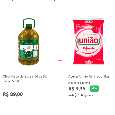
Óleo Misto de Soja e Oliva St.
Açúcar União Refinado 1kg
Isabel 5,02L
A partir de 10 unid.
R$ 3,35
-
3
%
R$ 89,00
R$ 3,45
ou
/ cada