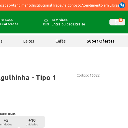
acadão
Atendimento
Institucional
Trabalhe Conosco
Atendimento em Libras
ixe o app
0
Bem-vindo
Entre ou cadastre-se
eu Atacadão
ês
Leites
Cafés
Super Ofertas
Código:
15022
gulhinha - Tipo 1
ione mais:
+
5
+
10
unidades
unidades