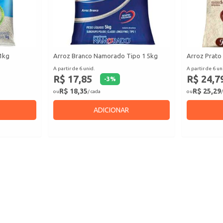
 1kg
Arroz Branco Namorado Tipo 1 5kg
Arroz Prato 
A partir de 6 unid.
A partir de 6 un
R$ 17,85
R$ 24,7
-
3
%
R$ 18,35
R$ 25,29
ou
/ cada
ou
/
ADICIONAR