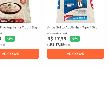
Fino Agulhinha Tipo 1 5kg
Arroz Solito Agulhinha - Tipo 1 5kg
id.
A partir de 6 unid.
9
R$ 17,39
-
2
%
-
3
%
R$ 17,89
 cada
ou
/ cada
ADICIONAR
ADICIONAR