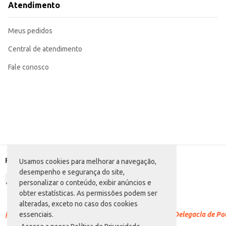
Atendimento
Meus pedidos
Central de atendimento
Fale conosco
Formas de pagamento
Usamos cookies para melhorar a navegação,
desempenho e segurança do site,
personalizar o conteúdo, exibir anúncios e
obter estatísticas. As permissões podem ser
alteradas, exceto no caso dos cookies
Racismo é crime.
Denuncie. Disque 100 ou procure a Delegacia de Polí
essenciais.