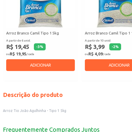
Arroz Branco Camil Tipo 1 5kg
Arroz Branco Camil Tipo 1
A partir de 6 unid.
A partir de 10 unid.
R$ 19,45
R$ 3,99
-
3
%
-
2
%
R$ 19,95
R$ 4,09
ou
/ cada
ou
/ cada
ADICIONAR
ADICIONAR
Descrição do produto
Arroz Tio João Agulhinha - Tipo 1 5kg
Frequentemente Comprados Juntos