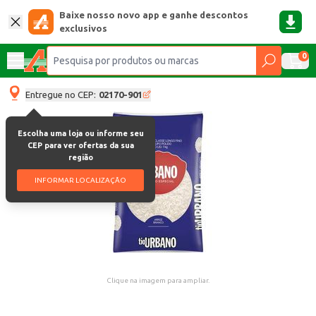
Baixe nosso novo app e ganhe descontos
exclusivos
0
Entregue no CEP:
02170-901
Escolha uma loja ou informe seu
CEP para ver ofertas da sua
região
INFORMAR LOCALIZAÇÃO
Clique na imagem para ampliar.