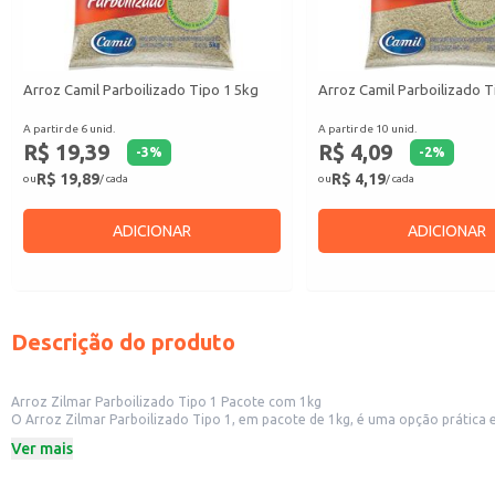
Arroz Camil Parboilizado Tipo 1 5kg
Arroz Camil Parboilizado T
A partir de 6 unid.
A partir de 10 unid.
R$ 19,39
R$ 4,09
-
3
%
-
2
%
R$ 19,89
R$ 4,19
ou
/ cada
ou
/ cada
ADICIONAR
ADICIONAR
Descrição do produto
Arroz Zilmar Parboilizado Tipo 1 Pacote com 1kg
O Arroz Zilmar Parboilizado Tipo 1, em pacote de 1kg, é uma opção prática e versátil para o dia a dia. Sua praticidade se adapta a diversos contextos, desde o uso doméstic
comerciais como restaurantes e mercearias. O p
Ver mais
Dicas de uso:
Ideal para o consumo doméstico, facilitando o preparo de refeições rápidas 
Excelente opção para restaurantes e estabelecimentos comerciais que busca