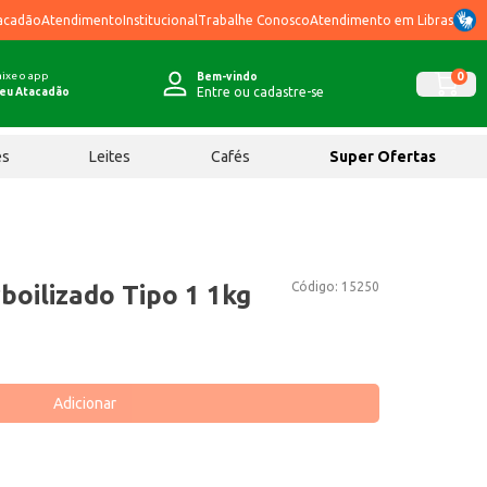
acadão
Atendimento
Institucional
Trabalhe Conosco
Atendimento em Libras
ixe o app
0
Bem-vindo
Entre ou cadastre-se
eu Atacadão
ês
Leites
Cafés
Super Ofertas
Código:
15250
boilizado Tipo 1 1kg
Adicionar