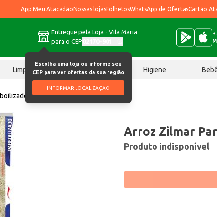
App Meu Atacadão
Nossas lojas
Folhetos
WhatsApp de Ofertas
Cartão At
Entregue pela Loja - Vila Maria
Ba
para o CEP
02170-901
M
Escolha uma loja ou informe seu
Limpeza
Chocolates
Higiene
Beb
CEP para ver ofertas da sua região
INFORMAR LOCALIZAÇÃO
rboilizado Tipo 1 1kg
Arroz Zilmar Par
Produto indisponível