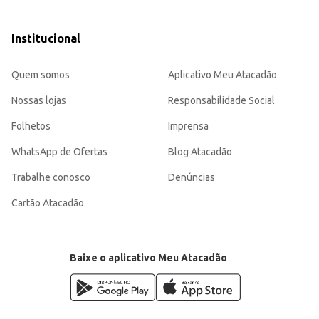
nda varejista.
s, acompanhamentos e outras receitas.
s o cozimento, sendo uma escolha eficiente para diferentes necessidades. Sua embalagem de 1kg é p
Institucional
Quem somos
Aplicativo Meu Atacadão
Nossas lojas
Responsabilidade Social
Folhetos
Imprensa
WhatsApp de Ofertas
Blog Atacadão
Trabalhe conosco
Denúncias
Cartão Atacadão
Baixe o aplicativo Meu Atacadão