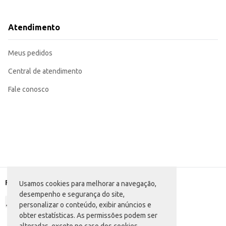
Adequado para revenda em mercearias, supermercados e outros pontos de ve
Pode ser utilizado no preparo de diversos pratos, como arroz branco, risoto
O Arroz Zilmar Parboilizado Tipo 1 oferece um bom rendimento e mantém suas características apó
Atendimento
armazenamento.
Marca: Zilmar
Departamento: Mercearia
Meus pedidos
Categoria: Arroz parboilizado
Conteúdo: 1kg
EAN: 7898911195150
Central de atendimento
Fale conosco
Formas de pagamento
Usamos cookies para melhorar a navegação,
desempenho e segurança do site,
personalizar o conteúdo, exibir anúncios e
obter estatísticas. As permissões podem ser