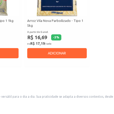
ipo 1 1kg
Arroz Vila Nova Parboilizado - Tipo 1
5kg
A partir de 6 unid.
R$ 16,69
-
3
%
R$ 17,19
ou
/ cada
ADICIONAR
o até a revenda em pequenos comércios e estabelecimentos
rocesso de parboilização garante grãos firmes e saborosos, mesmo após o cozimento.
e saborosas.
m um arroz de qualidade para seus pratos.