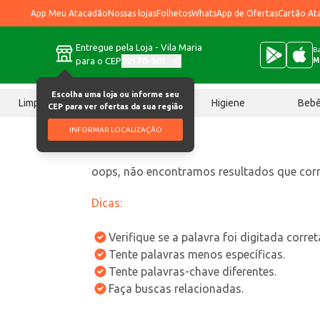
App Meu Atacadão
Nossas lojas
Folhetos
WhatsApp de Ofertas
Cartão At
Entregue pela Loja - Vila Maria
Ba
para o CEP
02170-901
M
Escolha uma loja ou informe seu
Limpeza
Chocolates
Higiene
Beb
CEP para ver ofertas da sua região
INFORMAR LOCALIZAÇÃO
oops, não encontramos resultados que co
Dicas:
Verifique se a palavra foi digitada corre
Tente palavras menos específicas.
Tente palavras-chave diferentes.
Faça buscas relacionadas.