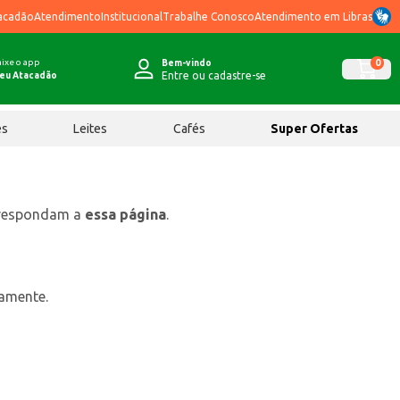
acadão
Atendimento
Institucional
Trabalhe Conosco
Atendimento em Libras
ixe o app
0
Bem-vindo
Entre ou cadastre-se
eu Atacadão
ês
Leites
Cafés
Super Ofertas
rrespondam a
essa página
.
tamente.