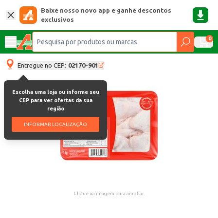
Baixe nosso novo app e ganhe descontos
exclusivos
0
Entregue no CEP:
02170-901
Escolha uma loja ou informe seu
CEP para ver ofertas da sua
região
INFORMAR LOCALIZAÇÃO
Clique na imagem para ampliar.