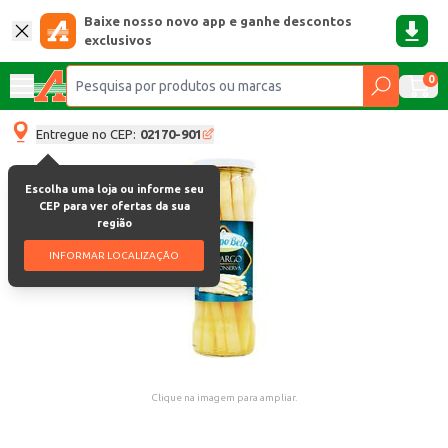
Baixe nosso novo app e ganhe descontos
exclusivos
0
Entregue no CEP:
02170-901
Escolha uma loja ou informe seu
CEP para ver ofertas da sua
região
INFORMAR LOCALIZAÇÃO
Clique na imagem para ampliar.